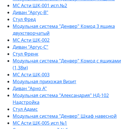
МС Асти ШК-001 исп.№2
Диван "Аргус-В"
Стул Фред
Модульная система "Денвер" Комод 3 ящика
двухстворчатый
МС Асти ШК-002
Диван "Аргус-С"
Стул Френк
Модульная система "Денвер" Комод с ящиками
(1,38м)
МС Асти ШК-003
Модульная прихожая Визит
Диван "Арно А"
Модульная система "Александрия" НД-102
Надстройка
Стул Адамс
Модульная система "Денвер" Шкаф навесной
МС Асти ШК-005 исп №1