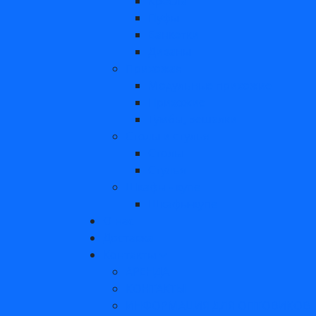
Кресла
Пуфы
Банкетки
Диваны
Прихожая
Модульные прихожие
Прихожие
Тумбы, вешалки
Столы и стулья
Столы
Стулья
Шкафы - купе
Шкафы-купе
О нас
Доставка
Контакты
АРЕНДА
КОНТАКТЫ
ИНФОРМАЦИЯ ДЛЯ ОПТОВИКОВ