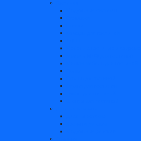
Гостиная
Модульные системы
Стеллажи
Стенки
Комоды для гостиной
ЛДСП
Мебель в гостиную в соврем
Мебель МДФ для гостиной
Мягкая мебель для гостиной
Полки
Столы для гостиной
Стулья для гостиной
Тумбы для гостиной
Шкафы для гостиной
Детская комната
Диваны детские
Кровати детские
Модульные детские
Спальня