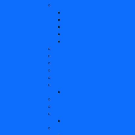
Кровати
Односпальные
Двуспальные
Двухъярусные
Полутораспальные
Детские кроватки
Кухни готовое решение
Кухни модульные
Матрасы
Мебель Loft
Мебель для детских садов
Мебель для офиса
Стеллажи и стойки
Мебель для школ
Мебель из массива
Мебель на заказ
КУХНИ НА ЗАКАЗ
Мягкая мебель