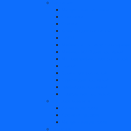
Гостиная
Модульные системы
Стеллажи
Стенки
Комоды для гостиной
ЛДСП
Мебель в гостиную в соврем
Мебель МДФ для гостиной
Мягкая мебель для гостиной
Полки
Столы для гостиной
Стулья для гостиной
Тумбы для гостиной
Шкафы для гостиной
Детская комната
Диваны детские
Кровати детские
Модульные детские
Спальня