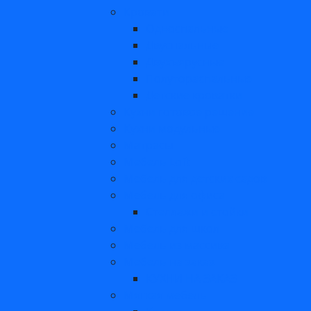
Кровати
Односпальные
Двуспальные
Двухъярусные
Полутораспальные
Детские кроватки
Кухни готовое решение
Кухни модульные
Матрасы
Мебель Loft
Мебель для детских садов
Мебель для офиса
Стеллажи и стойки
Мебель для школ
Мебель из массива
Мебель на заказ
КУХНИ НА ЗАКАЗ
Мягкая мебель