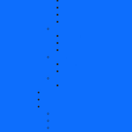
Кресла
Пуфы
Банкетки
Диваны
Прихожая
Модульные прихожие
Прихожие
Тумбы, вешалки
Столы и стулья
Столы
Стулья
Шкафы - купе
Шкафы-купе
О нас
Доставка
Контакты
АРЕНДА
КОНТАКТЫ
ИНФОРМАЦИЯ ДЛЯ ОПТОВИКОВ